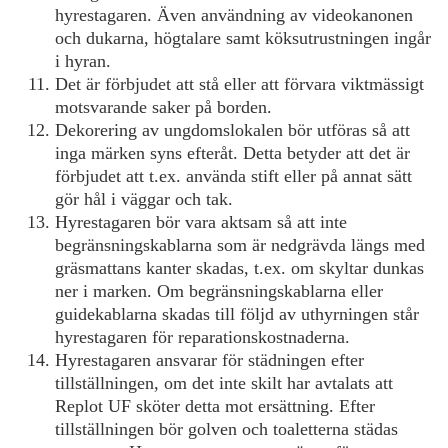
hyrestagaren. Även användning av videokanonen
och dukarna, högtalare samt köksutrustningen ingår
i hyran.
Det är förbjudet att stå eller att förvara viktmässigt
motsvarande saker på borden.
Dekorering av ungdomslokalen bör utföras så att
inga märken syns efteråt. Detta betyder att det är
förbjudet att t.ex. använda stift eller på annat sätt
gör hål i väggar och tak.
Hyrestagaren bör vara aktsam så att inte
begränsningskablarna som är nedgrävda längs med
gräsmattans kanter skadas, t.ex. om skyltar dunkas
ner i marken. Om begränsningskablarna eller
guidekablarna skadas till följd av uthyrningen står
hyrestagaren för reparationskostnaderna.
Hyrestagaren ansvarar för städningen efter
tillställningen, om det inte skilt har avtalats att
Replot UF sköter detta mot ersättning. Efter
tillställningen bör golven och toaletterna städas