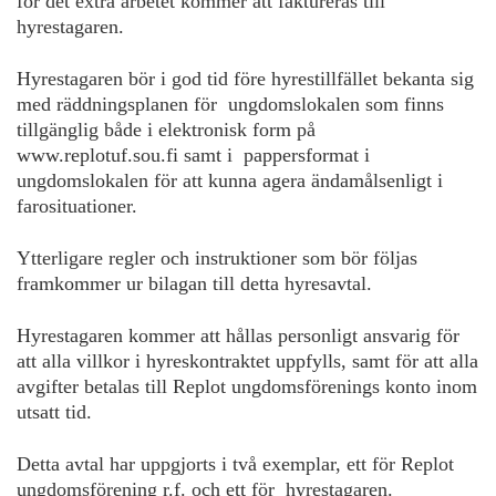
för det extra arbetet kommer att faktureras till
hyrestagaren.
Hyrestagaren bör i god tid före hyrestillfället bekanta sig
med räddningsplanen för ungdomslokalen som finns
tillgänglig både i elektronisk form på
www.replotuf.sou.fi samt i pappersformat i
ungdomslokalen för att kunna agera ändamålsenligt i
farosituationer.
Ytterligare regler och instruktioner som bör följas
framkommer ur bilagan till detta hyresavtal.
Hyrestagaren kommer att hållas personligt ansvarig för
att alla villkor i hyreskontraktet uppfylls, samt för att alla
avgifter betalas till Replot ungdomsförenings konto inom
utsatt tid.
Detta avtal har uppgjorts i två exemplar, ett för Replot
ungdomsförening r.f. och ett för hyrestagaren.