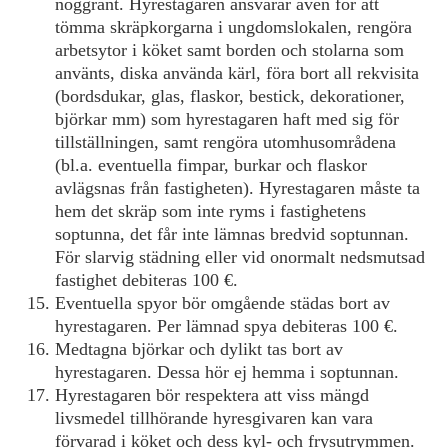
noggrant. Hyrestagaren ansvarar även för att
tömma skräpkorgarna i ungdomslokalen, rengöra
arbetsytor i köket samt borden och stolarna som
använts, diska använda kärl, föra bort all rekvisita
(bordsdukar, glas, flaskor, bestick, dekorationer,
björkar mm) som hyrestagaren haft med sig för
tillställningen, samt rengöra utomhusområdena
(bl.a. eventuella fimpar, burkar och flaskor
avlägsnas från fastigheten). Hyrestagaren måste ta
hem det skräp som inte ryms i fastighetens
soptunna, det får inte lämnas bredvid soptunnan.
För slarvig städning eller vid onormalt nedsmutsad
fastighet debiteras 100 €.
Eventuella spyor bör omgående städas bort av
hyrestagaren. Per lämnad spya debiteras 100 €.
Medtagna björkar och dylikt tas bort av
hyrestagaren. Dessa hör ej hemma i soptunnan.
Hyrestagaren bör respektera att viss mängd
livsmedel tillhörande hyresgivaren kan vara
förvarad i köket och dess kyl- och frysutrymmen.