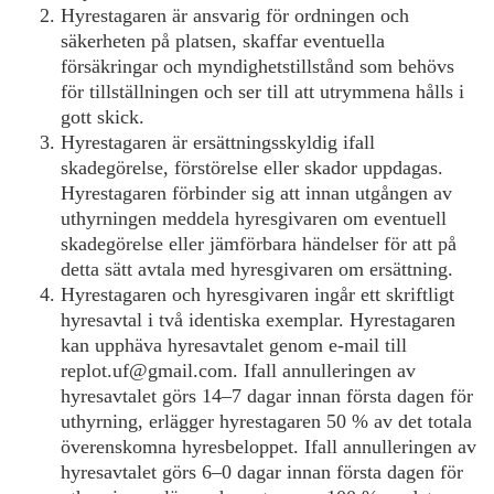
Hyrestagaren är ansvarig för ordningen och
säkerheten på platsen, skaffar eventuella
försäkringar och myndighetstillstånd som behövs
för tillställningen och ser till att utrymmena hålls i
gott skick.
Hyrestagaren är ersättningsskyldig ifall
skadegörelse, förstörelse eller skador uppdagas.
Hyrestagaren förbinder sig att innan utgången av
uthyrningen meddela hyresgivaren om eventuell
skadegörelse eller jämförbara händelser för att på
detta sätt avtala med hyresgivaren om ersättning.
Hyrestagaren och hyresgivaren ingår ett skriftligt
hyresavtal i två identiska exemplar. Hyrestagaren
kan upphäva hyresavtalet genom e-mail till
replot.uf@gmail.com. Ifall annulleringen av
hyresavtalet görs 14–7 dagar innan första dagen för
uthyrning, erlägger hyrestagaren 50 % av det totala
överenskomna hyresbeloppet. Ifall annulleringen av
hyresavtalet görs 6–0 dagar innan första dagen för