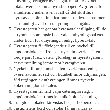
uthyrning, erlägger hyrestagaren 100 % av det
totala överenskomna hyresbeloppet. Avgifterna för
annullering gäller även i fall då det skriftliga
hyresavtalet ännu inte har hunnit undertecknas men
ett muntligt avtal om uthyrning har ingåtts.
Hyrestagaren har genom hyresavtalet tillgång till de
utrymmen som ingår i det valda uthyrningspaketet
under tiden för uthyrningen enligt hyresavtalet.
Hyrestagaren får förfogande till en nyckel till
ungdomslokalen. Trots att nyckeln överlåts åt en
tredje part (t.ex. cateringföretag) är hyrestagaren i
ansvarsställning jämte mot hyresgivaren.
Nyckeln till ungdomslokalen överlämnas enligt
överenskommet sätt och tidtabell inför uthyrningen.
Vid utgången av uthyrningen lämnas nyckeln i
köket i ungdomslokalen.
Hyrestagaren får fritt välja cateringföretag. I
ungdomslokalen finns inte alkoholutskänkning.
I ungdomslokalen får vistas högst 180 personer.
Fastighetens bord och stolar får användas av