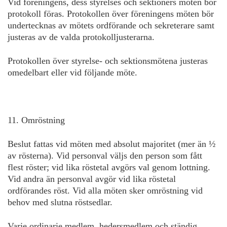
Vid föreningens, dess styrelses och sektioners möten bör
protokoll föras. Protokollen över föreningens möten bör
undertecknas av mötets ordförande och sekreterare samt
justeras av de valda protokolljusterarna.
Protokollen över styrelse- och sektionsmötena justeras
omedelbart eller vid följande möte.
11. Omröstning
Beslut fattas vid möten med absolut majoritet (mer än ½
av rösterna). Vid personval väljs den person som fått
flest röster; vid lika röstetal avgörs val genom lottning.
Vid andra än personval avgör vid lika röstetal
ordförandes röst. Vid alla möten sker omröstning vid
behov med slutna röstsedlar.
Varje ordinarie medlem, hedersmedlem och ständig